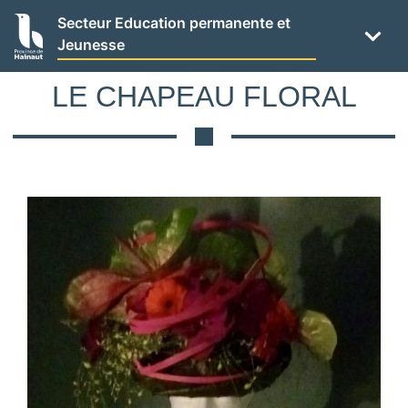
Panneau de gestion des cookies
Aller
Secteur Education permanente et
au
Jeunesse
contenu
principal
LE CHAPEAU FLORAL