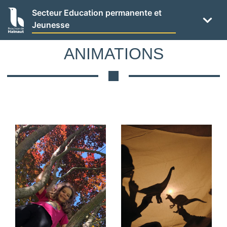
Panneau de gestion des cookies
Aller
Secteur Education permanente et
au
Jeunesse
contenu
principal
ANIMATIONS