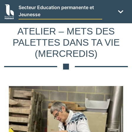
Panneau de gestion des cookies
Aller
Secteur Education permanente et
au
Jeunesse
contenu
principal
ATELIER – METS DES
PALETTES DANS TA VIE
(MERCREDIS)